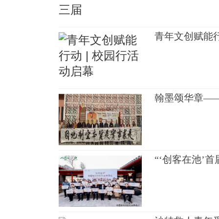
青年文创赋能行
翰墨颂华章—
“‘创客在池’